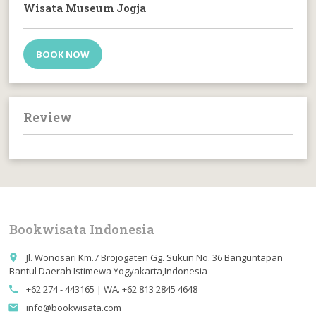
Wisata Museum Jogja
BOOK NOW
Review
Bookwisata Indonesia
Jl. Wonosari Km.7 Brojogaten Gg. Sukun No. 36 Banguntapan
place
Bantul Daerah Istimewa Yogyakarta,Indonesia
+62 274 - 443165 | WA. +62 813 2845 4648
call
info@bookwisata.com
email