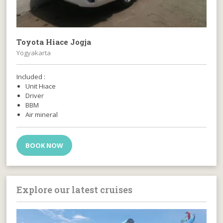
Toyota Hiace Jogja
Yogyakarta
Included :
Unit Hiace
Driver
BBM
Air mineral
BOOK NOW
Explore our latest cruises