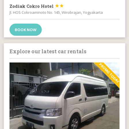
Zodiak Cokro Hotel


Jl. HOS Cokroaminoto No. 145, Wirobrajan, Yogyakarta
BOOK NOW
Explore our latest car rentals
PROMO TODAY