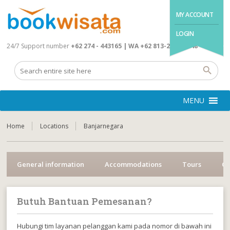
MY ACCOUNT
LOGIN
24/7 Support number
+62 274 - 443165 | WA +62 813-2845-4648
MENU
Home
Locations
Banjarnegara
General information
Accommodations
Tours
Cr
Butuh Bantuan Pemesanan?
Hubungi tim layanan pelanggan kami pada nomor di bawah ini