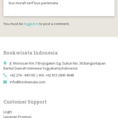
bus murah tarif bus pariwisata
You must be
logged in
to post a comment.
Bookwisata Indonesia
Jl. Wonosari Km.7 Brojogaten Gg. Sukun No. 36 Banguntapan
place
Bantul Daerah Istimewa Yogyakarta,Indonesia
+62 274 - 443165 | WA. +62 813 2845 4648
call
info@bookwisata.com
email
Customer Support
Login
Layanan Promosi