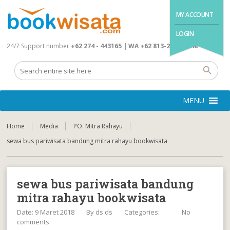
MY ACCOUNT
LOGIN
24/7 Support number
+62 274 - 443165 | WA +62 813-2845-4648
MENU
Home
Media
PO. Mitra Rahayu
sewa bus pariwisata bandung mitra rahayu bookwisata
sewa bus pariwisata bandung
mitra rahayu bookwisata
Date: 9 Maret 2018
By
ds ds
Categories:
No
comments