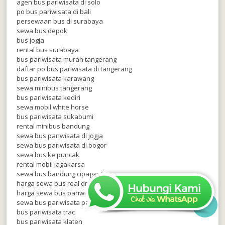
agen bus pariwisata di solo
po bus pariwisata di bali
persewaan bus di surabaya
sewa bus depok
bus jogja
rental bus surabaya
bus pariwisata murah tangerang
daftar po bus pariwisata di tangerang
bus pariwisata karawang
sewa minibus tangerang
bus pariwisata kediri
sewa mobil white horse
bus pariwisata sukabumi
rental minibus bandung
sewa bus pariwisata di jogja
sewa bus pariwisata di bogor
sewa bus ke puncak
rental mobil jagakarsa
sewa bus bandung cipaganti
harga sewa bus real dream
harga sewa bus pariwisata murah di bekasi
sewa bus pariwisata palembang

bus pariwisata trac
bus pariwisata klaten