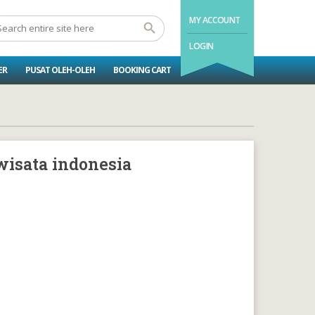
MY ACCOUNT
LOGIN
ER
PUSAT OLEH-OLEH
BOOKING CART
wisata indonesia