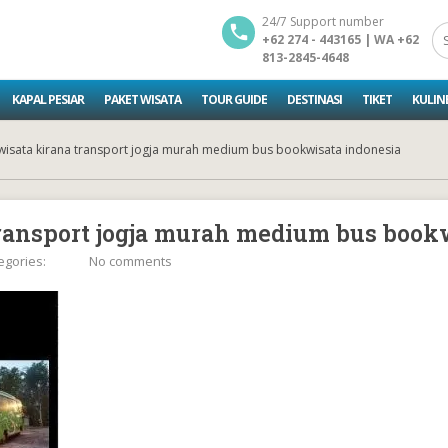
24/7 Support number
+62 274 - 443165 | WA +62
813-2845-4648
KAPAL PESIAR
PAKET WISATA
TOUR GUIDE
DESTINASI
TIKET
KULIN
wisata kirana transport jogja murah medium bus bookwisata indonesia
transport jogja murah medium bus book
egories:
No comments