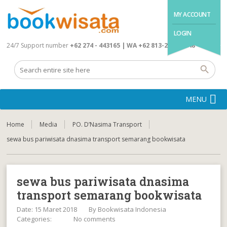
MY ACCOUNT
LOGIN
24/7 Support number
+62 274 - 443165 | WA +62 813-2845-4648
MENU
Home
Media
PO. D’Nasima Transport
sewa bus pariwisata dnasima transport semarang bookwisata
sewa bus pariwisata dnasima
transport semarang bookwisata
Date: 15 Maret 2018
By
Bookwisata Indonesia
Categories:
No comments