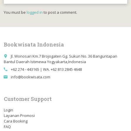
You must be
logged in
to post a comment.
Bookwisata Indonesia
Jl. Wonosari Km.7 Brojogaten Gg. Sukun No. 36 Banguntapan
place
Bantul Daerah Istimewa Yogyakarta,Indonesia
+62 274 - 443165 | WA. +62 813 2845 4648
call
info@bookwisata.com
email
Customer Support
Login
Layanan Promosi
Cara Booking
FAQ